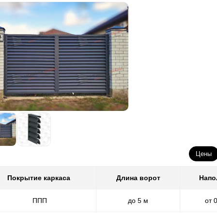
Цены
Покрытие каркаса
Длина ворот
Напо
ППП
до 5 м
от 