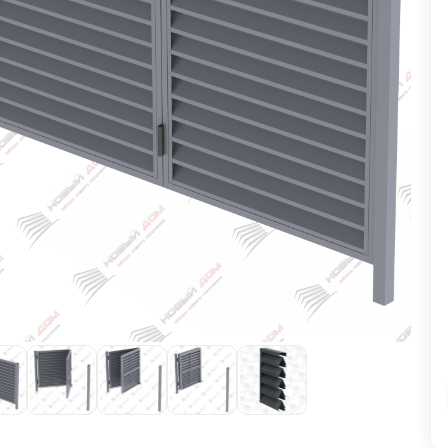
ВЫБОР ПО ХАРАКТЕРИСТИКАМ
Горизонтальные заборы
Высокие заборы
Красивые, дизайнерские заборы
ВЫБОР ПО СПОСОБУ МОНТАЖА
Заборы под ключ
Готовые заборы
Комплекты заборов-лего "сделай сам"
Быстровозводимые заборы