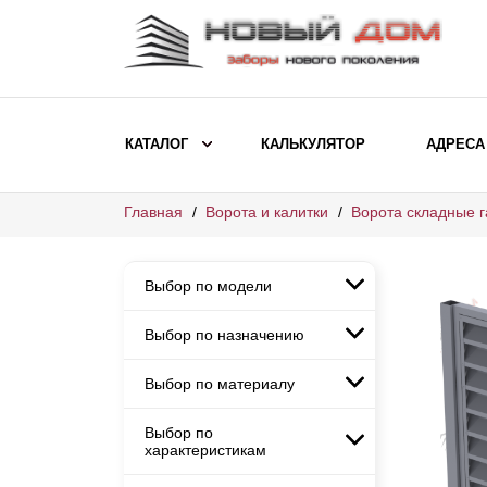
КАТАЛОГ
КАЛЬКУЛЯТОР
АДРЕСА
Главная
Ворота и калитки
Ворота складные 
ВЫБОР ПО МОДЕЛИ
Заборы Ранчо
Выбор по модели
Заборы Хай-тек
Заборы Классика
Выбор по назначению
Заборы Ранчо
Заборы Жалюзи
Заборы Хай-тек
Выбор по материалу
Заборы и ограждения для
Заборы Классика
детских садов
ВЫБОР ПО НАЗНАЧЕНИЮ
Заборы Жалюзи
Выбор по
Заборы с кирпичными столбами
Заборы для дачи
характеристикам
Заборы и ограждения для детских
Заборы из евроштакетника
Элитные заборы для коттеджей
садов