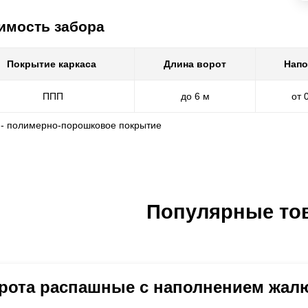
имость забора
Покрытие каркаса
Длина ворот
Напо
ППП
до 6 м
от 
 - полимерно-порошковое покрытие
Популярные то
рота распашные с наполнением жал