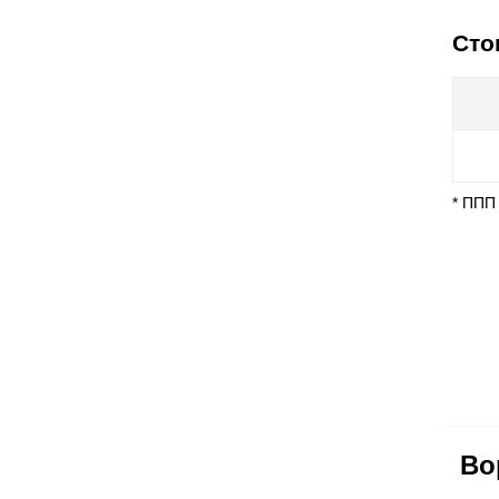
Сто
* ППП
Во