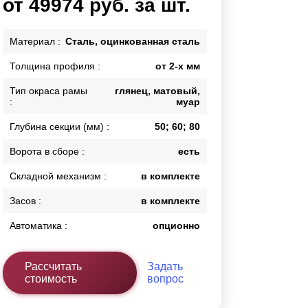
от 49974 руб. за шт.
Каркасы ворот
Калитки
Материал :
Сталь, оцинкованная сталь
Входные группы
Толщина профиля :
от 2-х мм
Тип окраса рамы
глянец, матовый,
ВСЕ ДЛЯ ЗАБОРА
:
муар
Панели для забора
Глубина секции (мм) :
50; 60; 80
Ворота в сборе :
есть
Складной механизм :
в комплекте
Засов :
в комплекте
Автоматика :
опционно
Рассчитать
Задать
стоимость
вопрос