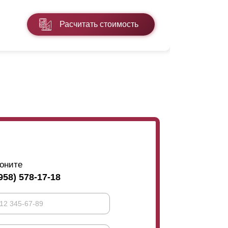
* ППП - пол
Расчитать стоимость
Подробнее
оните
958) 578-17-18