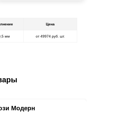
лнение
Цена
0,5 мм
от 49974 руб. шт.
вары
юзи Модерн
Ворота