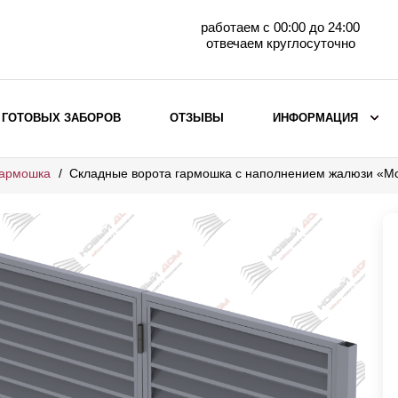
работаем с 00:00 до 24:00
отвечаем круглосуточно
 ГОТОВЫХ ЗАБОРОВ
ОТЗЫВЫ
ИНФОРМАЦИЯ
гармошка
Складные ворота гармошка с наполнением жалюзи «М
ВЫБОР ПО МАТЕРИАЛУ
Заборы с кирпичными столбами
Заборы из евроштакетника
горизонтального
Металлические заборы для дачи
Забор жалюзи с кирпичными столбами
Металлические заборы
Металлические ограждения