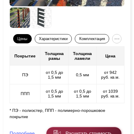
Цены
Характеристики
Комплектация
Толщина
Толщина
Покрытие
Цена
рамы
ламели
от 0,5 до
от 942
ПЭ
0,5 мм
1,5 мм
руб. кв.м.
от 0,5 до
от 0,5 до
от 1039
ППП
1,5 мм
1,5 мм
руб. кв.м.
* ПЭ - полиэстер, ППП - полимерно-порошковое
покрытие
Подробнее
Расчитать стоимость