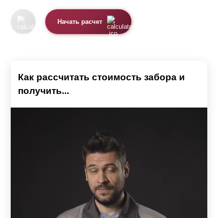
Основное назначение забора – это защита от
проникновения чужих людей и бродячих животных. Эта
Начать расчет
защита может осуществляться с помощью различных
компонентов:
Профнастила.
Как рассчитать стоимость забора и
Древесины.
получить...
Кирпича.
Железа.
Каждый вид забора имеет свои достоинства и
недостатки. Дизайнеры, работающие в области
создания ограждений, стараются максимально
подчеркнуть достоинства и свести к минимуму его
недостатки, разрабатывать проекты, которые полностью
учитывали бы пожелания заказчика, сочетали в себе