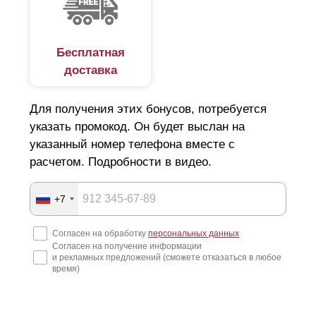
личная свобода, Это касается и групп людей, которые
организованы в семью, род, племя. Каждая такая группа
Бесплатная
старается обозначить свои территориальные границы
доставка
посредством ограждения – забора. Сначала роль
забора выполняли: ров, ров с водой, речка, гряда
Для получения этих бонусов, потребуется
камней, ряд деревьев. Потом появились стены из
указать промокод. Он будет выслан на
камня, ограждения из дерева, их называли плетнями,
указанный номер телефона вместе с
расчетом. Подробности в видео.
изгородями, тынами, частоколами. Несмотря на
простоту, забор постоянно совершенствуется. Сегодня
+7
существует великое множество различных видов и
типов ограждений, имеющих различные цели и
Согласен на обработку
персональных данных
Согласен на получение информации
назначение.
и рекламных предложений (сможете отказаться в любое
время)
Материал заборов