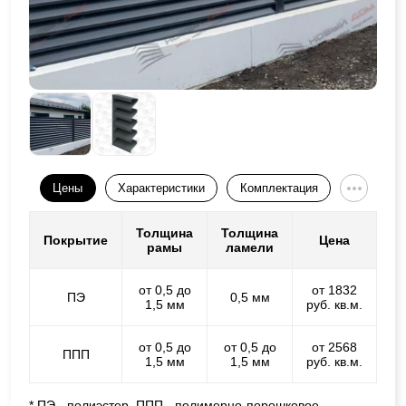
Цены
Характеристики
Комплектация
Толщина
Толщина
Покрытие
Цена
рамы
ламели
от 0,5 до
от 1832
ПЭ
0,5 мм
1,5 мм
руб. кв.м.
от 0,5 до
от 0,5 до
от 2568
ППП
1,5 мм
1,5 мм
руб. кв.м.
* ПЭ - полиэстер, ППП - полимерно-порошковое