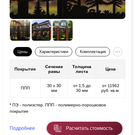
Цены
Характеристики
Комплектация
Сечение
Толщина
Покрытие
Цена
рамы
листа
30 х 30
от 1,5 до
от 11962
ППП
мм
30 мм
руб. кв.м.
* ПЭ - полиэстер, ППП - полимерно-порошковое
покрытие
Подробнее
Расчитать стоимость