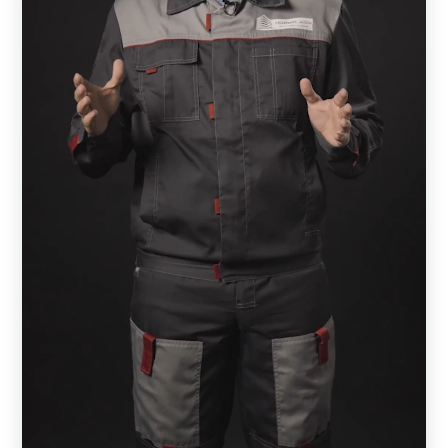
оригинальный дизайн, надежность, согласованность с
внешним обликом всего строения и простоту монтажа.
Из всех компонентов, которые имеются в распоряжении
архитекторов и строителей, заборы из металла
являются оптимальным вариантом ограждающих по
комбинации: надежности, долговечности, простоты
монтажа и бюджету.
Функции забора
Любой забор выполняет две функции:
защитную;
декоративную.
Сама защитная функция имеет разное назначение. Для
одного владельца важно не только, чтобы посторонние