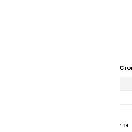
Сто
* ПЭ 