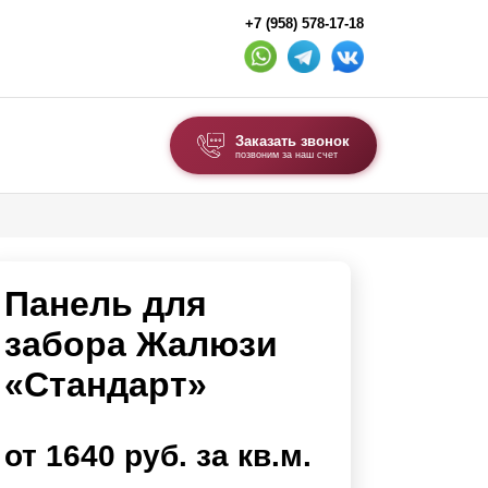
+7 (958) 578-17-18
Заказать звонок
позвоним за наш счет
ВЫБОР ПО ТИПУ
Модульные заборы и ограждения
Панель для
Комбинированные заборы
Секционные заборы
забора Жалюзи
«Стандарт»
ВОРОТА И КАЛИТКИ
Ворота откатные
от 1640 руб. за кв.м.
Ворота распашные
Ворота складные гармошка