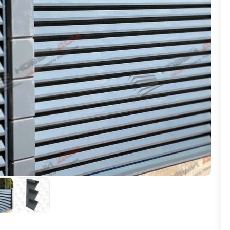
ВЫБОР ПО ХАРАКТЕРИСТИКАМ
Горизонтальные заборы
Высокие заборы
Красивые, дизайнерские заборы
ВЫБОР ПО СПОСОБУ МОНТАЖА
Заборы под ключ
Готовые заборы
Комплекты заборов-лего "сделай сам"
Быстровозводимые заборы