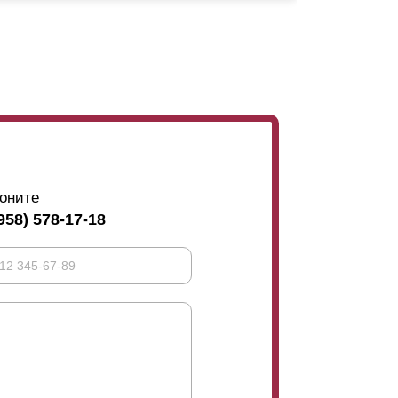
ю клиента, заклепки прячутся за
нахлестом
.
дет влиять на качество забора. Какими бы ни
 При выборе забора, покупатели всегда
ительный объем.
оните
958) 578-17-18