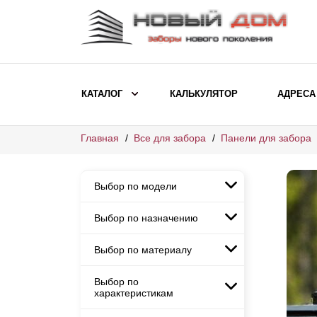
КАТАЛОГ
КАЛЬКУЛЯТОР
АДРЕСА
Главная
Все для забора
Панели для забора
ВЫБОР ПО МОДЕЛИ
Заборы Ранчо
Выбор по модели
Заборы Хай-тек
Заборы Классика
Выбор по назначению
Заборы Ранчо
Заборы Жалюзи
Заборы Хай-тек
Выбор по материалу
Заборы и ограждения для
Заборы Классика
детских садов
ВЫБОР ПО НАЗНАЧЕНИЮ
Заборы Жалюзи
Выбор по
Заборы с кирпичными столбами
Заборы для дачи
характеристикам
Заборы и ограждения для детских
Заборы из евроштакетника
Элитные заборы для коттеджей
садов