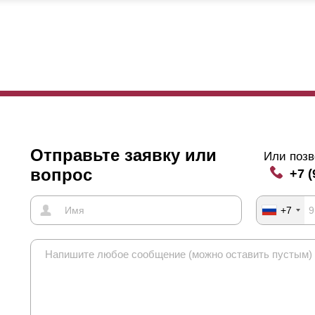
ороны улицы и тем самым испортят внешний вид забора. По желани
но учесть, что какой бы ни была глубина прогиба, она никак не бу
ли параметры у секции, забор всегда будет крепким и устойчивым.
иентируются на свой дизайнерский вкус и желание создать дополн
Отправьте заявку или
Или позв
вопрос
+7 (
+7