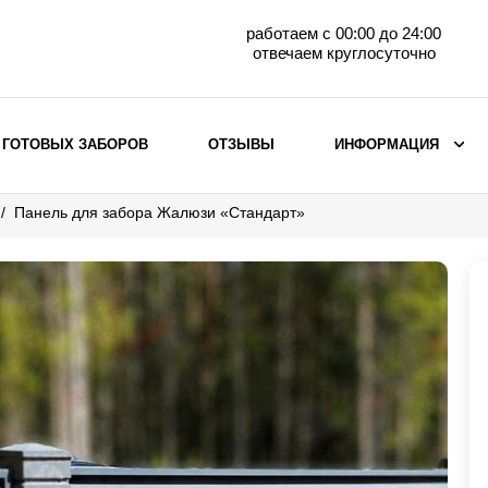
работаем с 00:00 до 24:00
отвечаем круглосуточно
 ГОТОВЫХ ЗАБОРОВ
ОТЗЫВЫ
ИНФОРМАЦИЯ
Панель для забора Жалюзи «Стандарт»
ВЫБОР ПО МАТЕРИАЛУ
Заборы с кирпичными столбами
Заборы из евроштакетника
горизонтального
Металлические заборы для дачи
Забор жалюзи с кирпичными столбами
Металлические заборы
Металлические ограждения