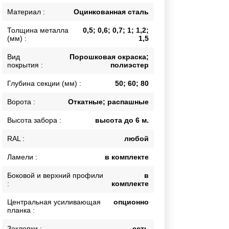
Каркасы ворот
Материал :
Оцинкованная сталь
Калитки
Толщина металла
0,5; 0,6; 0,7; 1; 1,2;
Входные группы
(мм) :
1,5
Вид
Порошковая окраска;
покрытия :
полиэстер
ВСЕ ДЛЯ ЗАБОРА
Глубина секции (мм) :
50; 60; 80
Панели для забора
Ворота :
Откатные; распашные
Высота забора :
высота до 6 м.
RAL :
любой
Ламели :
в комплекте
Боковой и верхний профили
в
:
комплекте
Центральная усиливающая
опционно
планка :
Заклепки :
есть