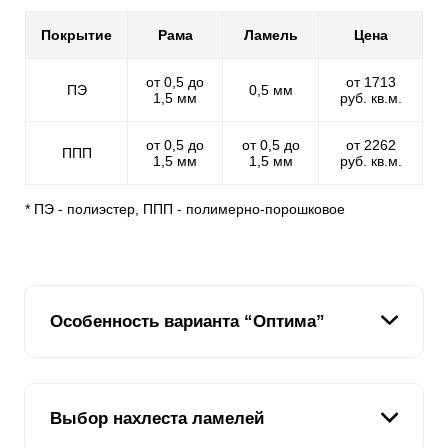
Покрытие
Рама
Ламель
Цена
от 0,5 до
от 1713
ПЭ
0,5 мм
1,5 мм
руб. кв.м.
от 0,5 до
от 0,5 до
от 2262
ППП
1,5 мм
1,5 мм
руб. кв.м.
* ПЭ - полиэстер, ППП - полимерно-порошковое
Особенность варианта “Оптима”
Ламель
на заборе «
Оптима
» имеет форму
Выбор нахлеста ламелей
английской буквы «Z». Это хорошо видно на рисунке.