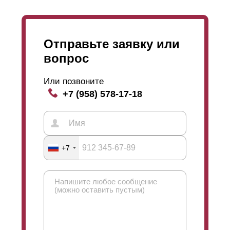
износостойкое декоративное покрытие. Полимерно-
порошковое покрытие стоит дороже, чем
покрытие
полиэстер
. Поэтому
вариант
полиэстер
помогает немного сэкономить в
Отправьте заявку или
случае, когда оно вам точно подходит.
вопрос
Или позвоните
+7 (958) 578-17-18
+7